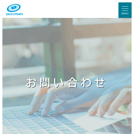
メ
イ
MENU
ン
コ
ン
テ
ン
ツ
へ
お問い合わせ
移
動